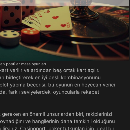
 en popüler masa oyunları
rt verilir ve ardından beş ortak kart açılır.
ları birleştirerek en iyi beşli kombinasyonunu
 blöf yapma becerisi, bu oyunun en heyecan verici
a, farklı seviyelerdeki oyuncularla rekabet
 gereken en önemli unsurlardan biri, rakiplerinizi
 oynadığını ve hangilerinin daha temkinli olduğunu
lirsiniz. Casinoport, poker tutkunları için ideal bir