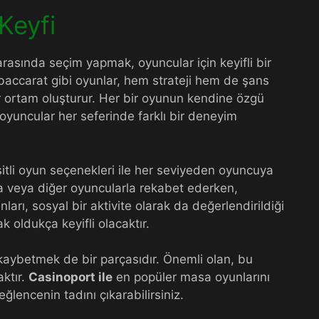
Keyfi
rasında seçim yapmak, oyuncular için keyifli bir
 baccarat gibi oyunlar, hem strateji hem de şans
bir ortam oluşturur. Her bir oyunun kendine özgü
 oyuncular her seferinde farklı bir deneyim
itli oyun seçenekleri ile her seviyeden oyuncuya
la veya diğer oyuncularla rekabet ederken,
ları, sosyal bir aktivite olarak da değerlendirildiği
oldukça keyifli olacaktır.
ybetmek de bir parçasıdır. Önemli olan, bu
ktır.
Casinoport ile
en popüler masa oyunlarını
 eğlencenin tadını çıkarabilirsiniz.