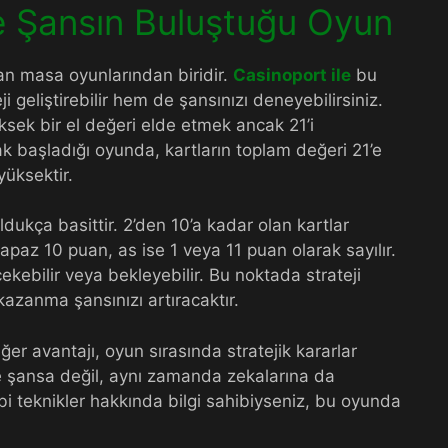
ve Şansın Buluştuğu Oyun
n masa oyunlarından biridir.
Casinoport ile
bu
i geliştirebilir hem de şansınızı deneyebilirsiniz.
ek bir el değeri elde etmek ancak 21’i
k başladığı oyunda, kartların toplam değeri 21’e
üksektir.
oldukça basittir. 2’den 10’a kadar olan kartlar
papaz 10 puan, as ise 1 veya 11 puan olarak sayılır.
çekebilir veya bekleyebilir. Bu noktada strateji
azanma şansınızı artıracaktır.
er avantajı, oyun sırasında stratejik kararlar
e şansa değil, aynı zamanda zekalarına da
bi teknikler hakkında bilgi sahibiyseniz, bu oyunda