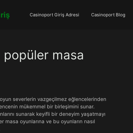
riş
Casinoport Giriş Adresi
Casinoport Blog
n popüler masa
oyun severlerin vazgeçilmez eğlencelerinden
ğlencenin mükemmel bir birleşimini sunar.
unlarını sunarak keyifli bir deneyim yaşatmayı
er masa oyunlarına ve bu oyunların nasıl
.