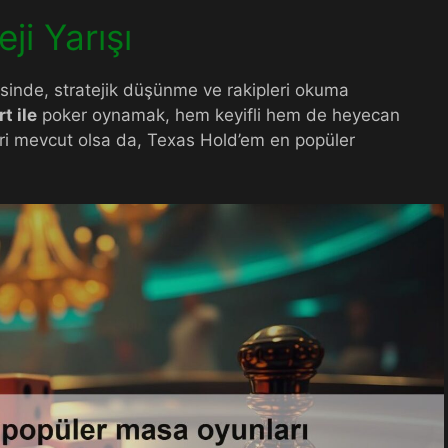
ji Yarışı
sinde, stratejik düşünme ve rakipleri okuma
t ile
poker oynamak, hem keyifli hem de heyecan
leri mevcut olsa da, Texas Hold’em en popüler