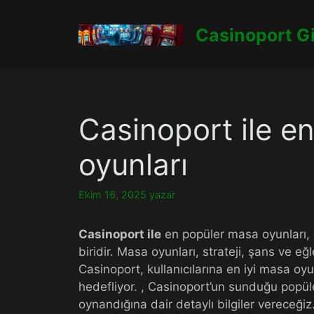
İçeriğe
atla
Casinoport Gi
Casinoport ile e
oyunları
Ekim 16, 2025
yazar
Casinoport ile
en popüler masa oyunları, 
biridir. Masa oyunları, strateji, şans ve e
Casinoport, kullanıcılarına en iyi masa oy
hedefliyor. , Casinoport’un sunduğu popül
oynandığına dair detaylı bilgiler vereceğiz