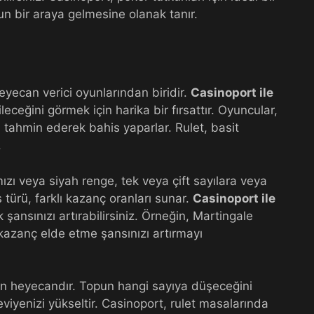
n bir araya gelmesine olanak tanır.
eyecan verici oyunlarından biridir.
Casinoport ile
eceğini görmek için harika bir fırsattır. Oyuncular,
tahmin ederek bahis yaparlar. Rulet, basit
.
ızı veya siyah renge, tek veya çift sayılara veya
s türü, farklı kazanç oranları sunar.
Casinoport ile
k şansınızı artırabilirsiniz. Örneğin, Martingale
k kazanç elde etme şansınızı artırmayı
an heyecandır. Topun hangi sayıya düşeceğini
iyenizi yükseltir. Casinoport, rulet masalarında