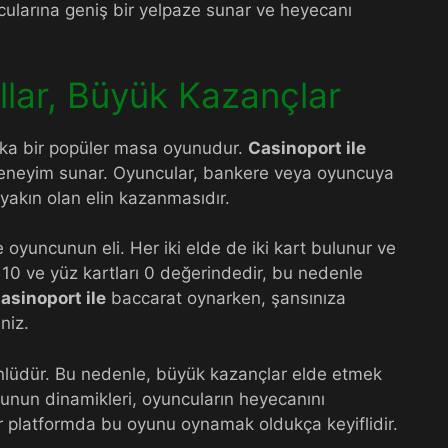
cularına geniş bir yelpaze sunar ve heyecanı
llar, Büyük Kazançlar
aşka bir popüler masa oyunudur.
Casinoport ile
 deneyim sunar. Oyuncular, bankere veya oyuncuya
 yakın olan elin kazanmasıdır.
e oyuncunun eli. Her iki elde de iki kart bulunur ve
. 10 ve yüz kartları 0 değerindedir, bu nedenle
asinoport ile
baccarat oynarken, şansınıza
niz.
ünlüdür. Bu nedenle, büyük kazançlar elde etmek
yunun dinamikleri, oyuncuların heyecanını
ir platformda bu oyunu oynamak oldukça keyiflidir.