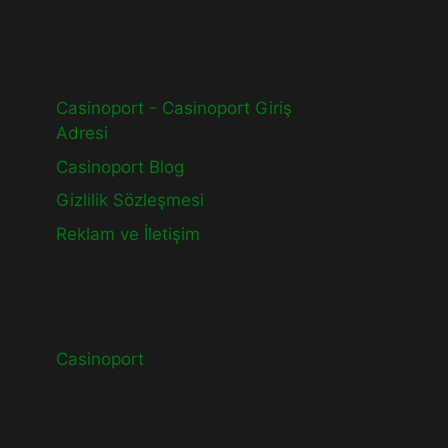
Casinoport - Casinoport Giriş
Adresi
Casinoport Blog
Gizlilik Sözleşmesi
Reklam ve İletişim
Casinoport