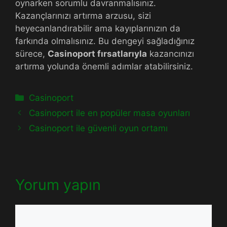
oynarken sorumlu davranmalısınız.
Kazançlarınızı artırma arzusu, sizi
heyecanlandırabilir ama kayıplarınızın da
farkında olmalısınız. Bu dengeyi sağladığınız
sürece,
Casinoport fırsatlarıyla
kazancınızı
artırma yolunda önemli adımlar atabilirsiniz.
Kategoriler
Casinoport
Casinoport ile en popüler masa oyunları
Casinoport ile güvenli oyun ortamı
Yorum yapın
Yorum