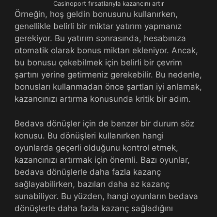
Casinoport fırsatlarıyla kazancını artır
Örneğin, hoş geldin bonusunu kullanırken,
genellikle belirli bir miktar yatırım yapmanız
gerekiyor. Bu yatırım sonrasında, hesabınıza
otomatik olarak bonus miktarı ekleniyor. Ancak,
bu bonusu çekebilmek için belirli bir çevrim
şartını yerine getirmeniz gerekebilir. Bu nedenle,
bonusları kullanmadan önce şartları iyi anlamak,
kazancınızı artırma konusunda kritik bir adım.
Bedava dönüşler için de benzer bir durum söz
konusu. Bu dönüşleri kullanırken hangi
oyunlarda geçerli olduğunu kontrol etmek,
kazancınızı artırmak için önemli. Bazı oyunlar,
bedava dönüşlerle daha fazla kazanç
sağlayabilirken, bazıları daha az kazanç
sunabiliyor. Bu yüzden, hangi oyunların bedava
dönüşlerle daha fazla kazanç sağladığını