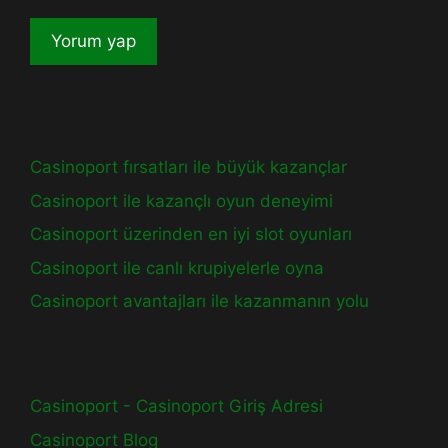
Casinoport fırsatları ile büyük kazançlar
Casinoport ile kazançlı oyun deneyimi
Casinoport üzerinden en iyi slot oyunları
Casinoport ile canlı krupiyelerle oyna
Casinoport avantajları ile kazanmanın yolu
Casinoport - Casinoport Giriş Adresi
Casinoport Blog