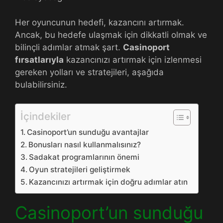
Her oyuncunun hedefi, kazancını artırmak.
Ancak, bu hedefe ulaşmak için dikkatli olmak ve
bilinçli adımlar atmak şart.
Casinoport
fırsatlarıyla
kazancınızı artırmak için izlenmesi
gereken yolları ve stratejileri, aşağıda
bulabilirsiniz.
İçindekiler
Casinoport’un sunduğu avantajlar
Bonusları nasıl kullanmalısınız?
Sadakat programlarının önemi
Oyun stratejileri geliştirmek
Kazancınızı artırmak için doğru adımlar atın
Casinoport’un sunduğu